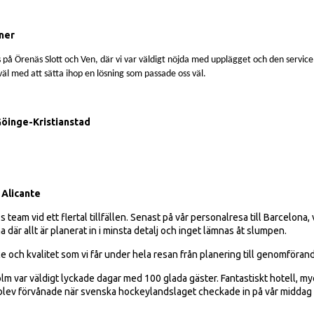
ner
s på Örenäs Slott och Ven, där vi var väldigt nöjda med upplägget och den service 
äl med att sätta ihop en lösning som passade oss väl.
Göinge-Kristianstad
 Alicante
 team vid ett flertal tillfällen. Senast på vår personalresa till Barcelona, v
där allt är planerat in i minsta detalj och inget lämnas åt slumpen.
e och kvalitet som vi får under hela resan från planering till genomföran
lm var väldigt lyckade dagar med 100 glada gäster. Fantastiskt hotell, my
 blev förvånade när svenska hockeylandslaget checkade in på vår middag 