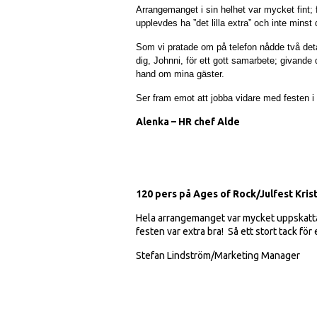
Arrangemanget i sin helhet var mycket fint;
upplevdes ha ”det lilla extra” och inte mins
Som vi pratade om på telefon nådde två detalj
dig, Johnni, för ett gott samarbete; givande
hand om mina gäster.
Ser fram emot att jobba vidare med festen i 
Alenka – HR chef Alde
120 pers på Ages of Rock/Julfest Kris
Hela arrangemanget var mycket uppskattat
festen var extra bra! Så ett stort tack för 
Stefan Lindström/
Marketing Manager