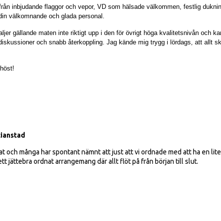
 från inbjudande flaggor och vepor, VD som hälsade välkommen, festlig dukni
t din välkomnande och glada personal.
er gällande maten inte riktigt upp i den för övrigt höga kvalitetsnivån och kan
 diskussioner och snabb återkoppling. Jag kände mig trygg i lördags, att allt s
höst!
tianstad
 och många har spontant nämnt att just att vi ordnade med att ha en li
ett jättebra ordnat arrangemang där allt flöt på från början till slut.