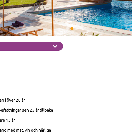
n i över 20 år
 befattningar sen 25 år tillbaka
are 15 år
band med mat, vin och härliga