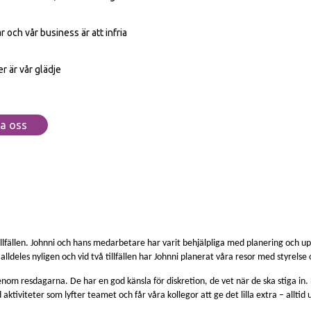
r och vår business är att infria
r är vår glädje
a oss
 tillfällen. Johnni och hans medarbetare har varit behjälpliga med planering och 
 alldeles nyligen och vid två tillfällen har Johnni planerat våra resor med styrelse
genom resdagarna. De har en god känsla för diskretion, de vet när de ska stiga in. 
 aktiviteter som lyfter teamet och får våra kollegor att ge det lilla extra – allt