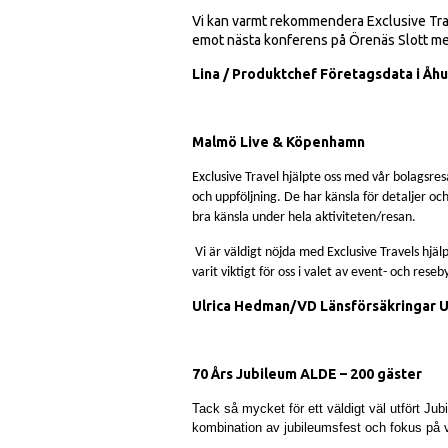
Vi kan varmt rekommendera Exclusive Trave
emot nästa konferens på Örenäs Slott me
Lina / Produktchef Företagsdata i Åh
Malmö Live & Köpenhamn
Exclusive Travel hjälpte oss med vår bolagsre
och uppföljning. De har känsla för detaljer o
bra känsla under hela aktiviteten/resan.
Vi är väldigt nöjda med Exclusive Travels hjäl
varit viktigt för oss i valet av event- och reseb
Ulrica Hedman/VD Länsförsäkringar U
70 Års Jubileum ALDE – 200 gäster
Tack så mycket för ett väldigt väl utfört J
kombination av jubileumsfest och fokus på 