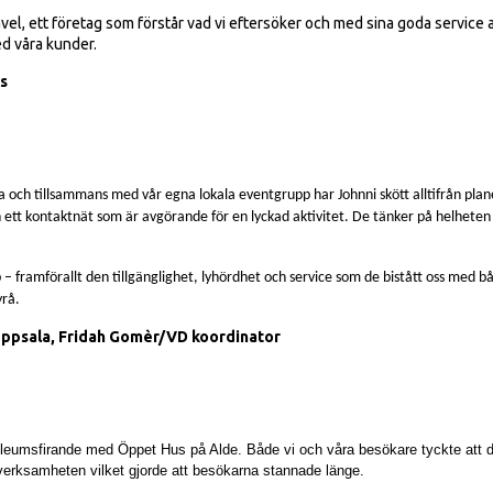
l, ett företag som förstår vad vi eftersöker och med sina goda service all
d våra kunder.
us
sa och tillsammans med vår egna lokala eventgrupp har Johnni skött alltifrån pl
ch ett kontaktnät som är avgörande för en lyckad aktivitet. De tänker på helhete
p – framförallt den tillgänglighet, lyhördhet och service som de bistått oss med b
yrå.
ppsala, Fridah Gomèr/VD koordinator
ubileumsfirande med Öppet Hus på Alde. Både vi och våra besökare tyckte att 
verksamheten vilket gjorde att besökarna stannade länge.