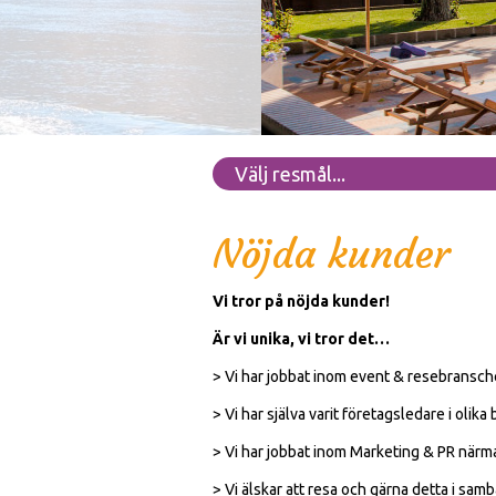
Välj resmål...
Nöjda kunder
Vi tror på nöjda kunder!
Är vi unika, vi tror det…
> Vi har jobbat inom event & resebransche
> Vi har själva varit företagsledare i olika
> Vi har jobbat inom Marketing & PR närm
> Vi älskar att resa och gärna detta i sam