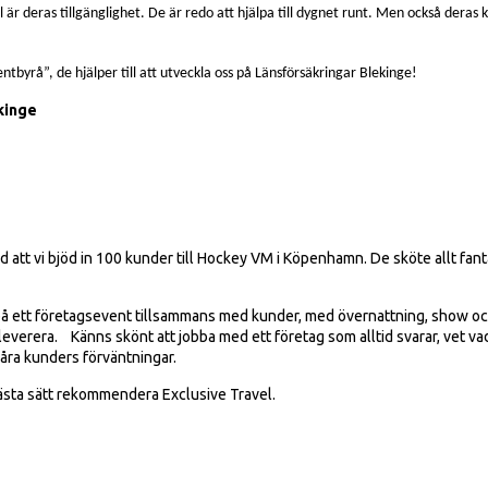
l är deras tillgänglighet. De är redo att hjälpa till dygnet runt. Men också deras
entbyrå”, de hjälper till att utveckla oss på Länsförsäkringar Blekinge!
kinge
 att vi bjöd in 100 kunder till Hockey VM i Köpenhamn. De sköte allt fanta
 på ett företagsevent tillsammans med kunder, med övernattning, show och
verera. Känns skönt att jobba med ett företag som alltid svarar, vet vad o
våra kunders förväntningar.
bästa sätt rekommendera Exclusive Travel.