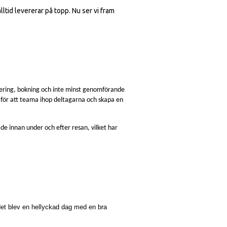
tid levererar på topp. Nu ser vi fram
anering, bokning och inte minst genomförande
n för att teama ihop deltagarna och skapa en
åde innan under och efter resan, vilket har
det blev en hellyckad dag med en bra